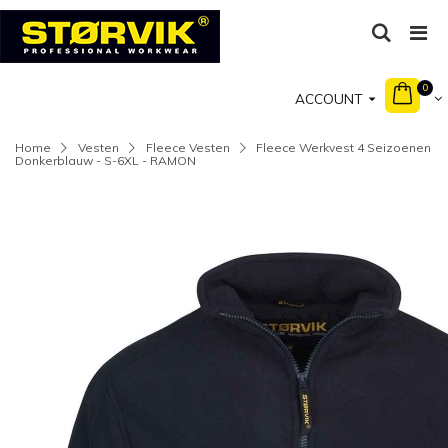
0
ACCOUNT
Home
Vesten
Fleece Vesten
Fleece Werkvest 4 Seizoenen
Donkerblauw - S-6XL - RAMON