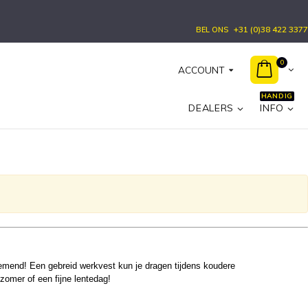
+31 (0)38 422 3377
BEL ONS
0
ACCOUNT
HANDIG
DEALERS
INFO
demend! Een gebreid werkvest kun je dragen tijdens koudere
 zomer of een fijne lentedag!