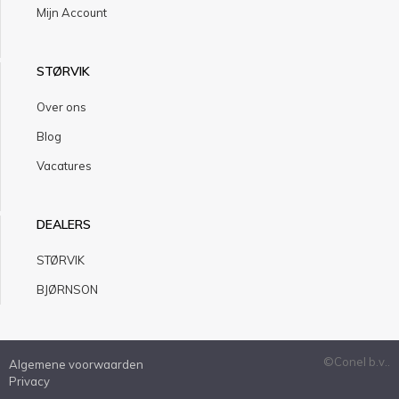
Mijn Account
STØRVIK
Over ons
Blog
Vacatures
DEALERS
STØRVIK
BJØRNSON
©Conel b.v..
Algemene voorwaarden
Privacy