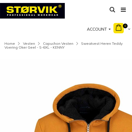
0
ACCOUNT
Home
Vesten
Capuchon Vesten
Sweatvest Heren Teddy
Voering Oker Geel - S-6XL - KENNY