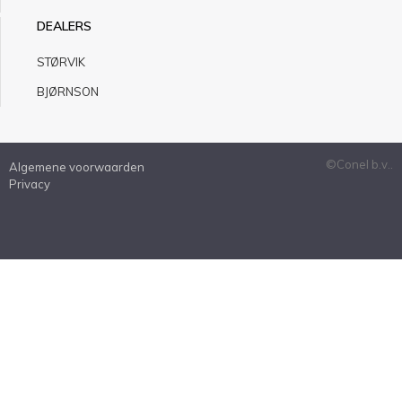
DEALERS
STØRVIK
BJØRNSON
©Conel b.v..
Algemene voorwaarden
Privacy