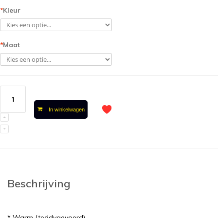
*
Kleur
*
Maat
In winkelwagen
Beschrijving
* Warm (teddygevoerd)