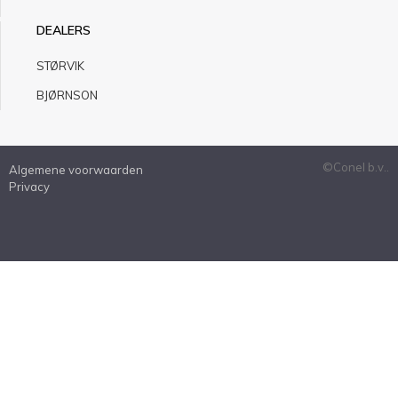
DEALERS
STØRVIK
BJØRNSON
©Conel b.v..
Algemene voorwaarden
Privacy