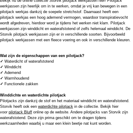
Bekijk nu de online collectie Storvik pilotjack werkjassen hier! Pilotjack
werkjassen zijn heerlijk om in te werken, omdat je vrij kan bewegen in een
pilotjack werkjas dankzij de soepele stretchstof. Daarnaast heeft een
pilotjack werkjas een hoog ademend vermogen, waardoor transpiratievocht
wordt afgedreven, hierdoor word je tijdens het werken niet klam. Pilotjack
werkjassen zijn winddicht en waterafstotend of zelfs helemaal winddicht. De
Storvik pilotjack werkjassen zijn er in verschillende soorten. Bijvoorbeeld
pilotjack werkjassen met een fleece voering en ook in verschillende kleuren.
Wat zijn de eigenschappen van een pilotjack?
✓
Waterdicht of waterafstotend
✓
Winddicht
✓
Ademend
✓
Warmhoudend
✓
Functionele zakken
Winddichte en waterdichte pilotjack
Pilotjacks zijn dankzij de stof en het materiaal winddicht en waterafstotend.
Storvik heeft ook een
waterdichte pilotjack
in de collectie. Bekijk hier
voor
pilotjack Bluff
online op de website. Andere pilotjacks van Storvik zijn
waterafstotend. Deze zijn prima geschikt om te dragen tijdens
werkzaamheden waarbij u maar een klein beetje nat kunt worden.