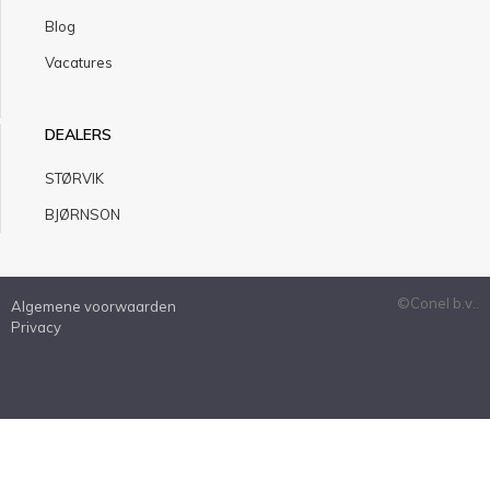
Blog
Vacatures
DEALERS
STØRVIK
BJØRNSON
©Conel b.v..
Algemene voorwaarden
Privacy