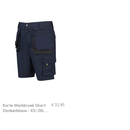
JOB
€ 32,95
Korte Werkbroek Short
Donkerblauw - XS-3XL -
JOB