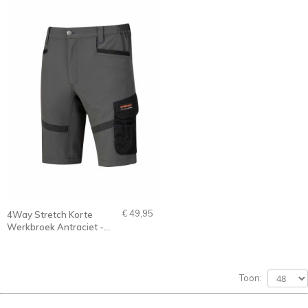
€ 49,95
4Way Stretch Korte
Werkbroek Antraciet -
XS-3XL - Stijn
Toon: