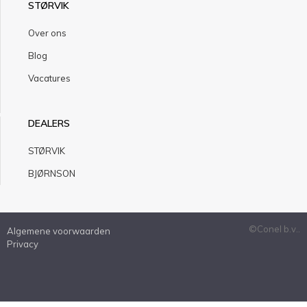
STØRVIK
Over ons
Blog
Vacatures
DEALERS
STØRVIK
BJØRNSON
©Conel b.v..
Algemene voorwaarden
Privacy