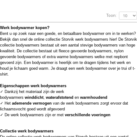
Toon:
Werk bodywarmer kopen?
Bent u op zoek naar een goede, en betaalbare bodywarmer om in te werken?
Bekijk dan snel de online collectie Storvik werk bodywarmers hier! De Storvik
collectie bodywarmers bestaat uit een aantal stevige bodywarmers van hoge
kwaliteit. De collectie bestaat uit fleece gevoerde bodywarmers, nylon
gevoerde bodywarmers of extra warme bodywarmers welke met nepbont
gevoerd zijn. Een bodywarmer is heerlijk om te dragen tijdens het werk en
houd je lichaam goed warm. Je draagt een werk bodywarmer over je trui of t-
shirt.
Eigenschappen werk bodywarmers
✓ Dankzij het materiaal zijn de werk
bodywarmers
winddicht
,
waterafstotend
en
warmhoudend
✓ Het
ademende vermogen
van de werk bodywarmers zorgt ervoor dat
lichaamsvocht goed wordt afgevoerd
✓ De werk bodywarmers zijn er met
verschillende voeringen
Collectie werk bodywarmers
De online collectie werk bodywarmers van Storvik bestaan uit een aantal