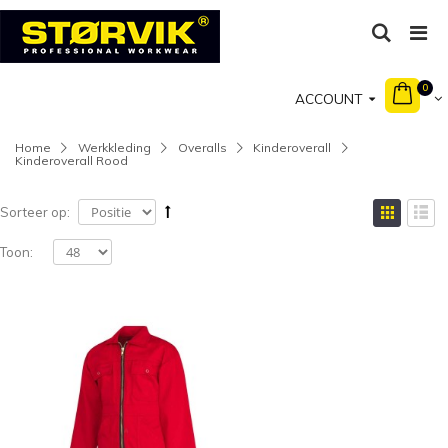
0
ACCOUNT
Home
Werkkleding
Overalls
Kinderoverall
Kinderoverall Rood
Sorteer op:
Toon: