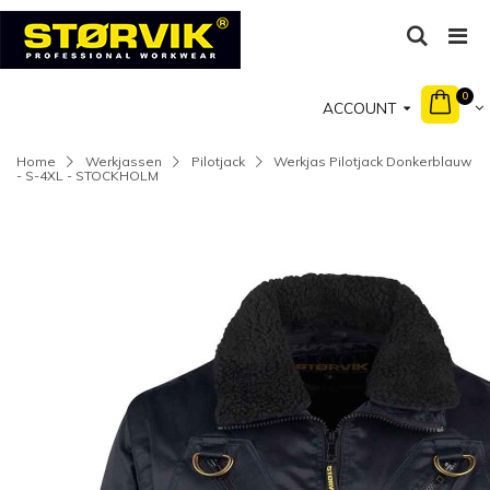
0
ACCOUNT
Home
Werkjassen
Pilotjack
Werkjas Pilotjack Donkerblauw
- S-4XL - STOCKHOLM