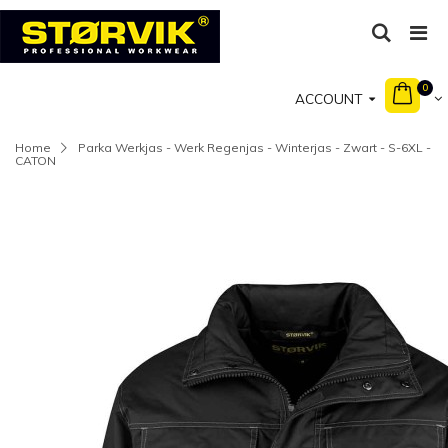
0
ACCOUNT
Home
Parka Werkjas - Werk Regenjas - Winterjas - Zwart - S-6XL -
CATON