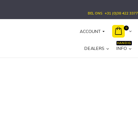
+31 (0)38 422 3377
BEL ONS
0
ACCOUNT
HANDIG
DEALERS
INFO