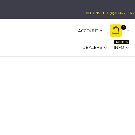
+31 (0)38 422 3377
BEL ONS
0
ACCOUNT
HANDIG
DEALERS
INFO